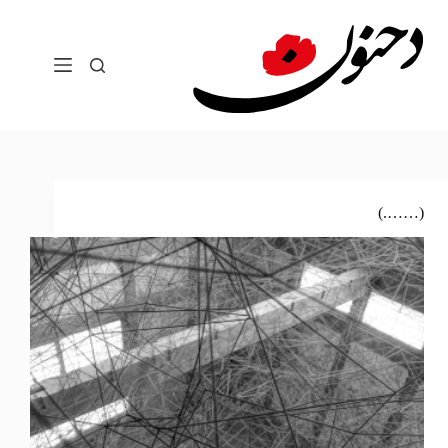
لتجاوز
لى
لمحتوى
(…….)