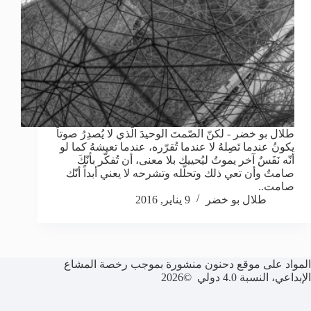
طلال بو خضر - لكنّ الصّمتَ الوحيدَ الّذي لا يُصدِرُ صوتاً
يكونُ عندما تَصِلهُ لا عندما تُقرّره، عندما تعيشهُ كما لو
أنّه نَفَسٌ آخر يموتُ ليُحييك بلا معنى، أن تُفكّر بأنّكَ
صامتٌ وأن تعي ذلك وتحلّله وتشرحه لا يعني أبداً أنّك
صامت..
طلال بو خضر
9 يناير, 2016
المواد على موقع دحنون منشورة بموجب رخصة المشاع
الإبداعي، النسبة 4.0 دولي ©2026