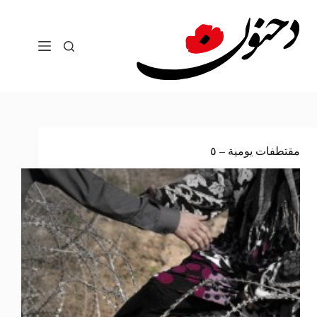
لتجاوز
لى
لمحتوى
مقتطفات يومية – ٥