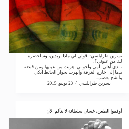
نسرين طرابلسي:: قولي لي ماذا تريدين، وسأحضره
لك من عيوني؟.
- بدي أهلي، أمي وأخواتي. هربت من عينيها ومن قبضة
يدها إلى خارج الغرفة وانهرت بجوار الحائط أبكي
وأنشج بغضب.
نسرين طرابلسي
23 يونيو, 2015
أوقفوا الطعن، غسان سلطانة لا يتألم الآن