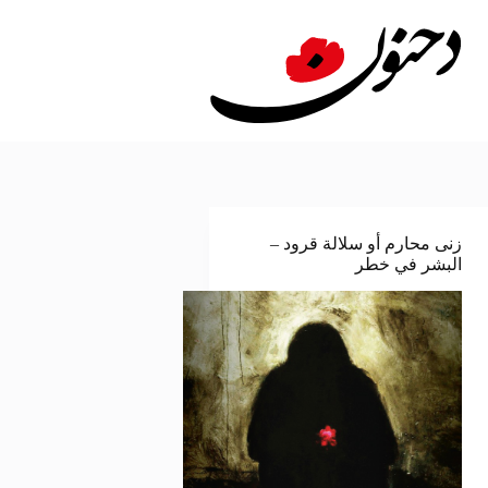
لتجاوز
لى
لمحتوى
زنى محارم أو سلالة قرود –
البشر في خطر