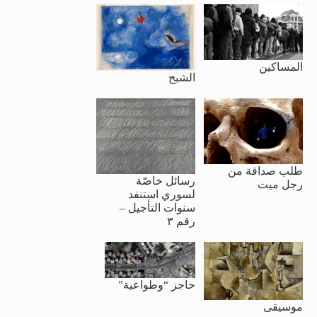
المساكين
الشبح
طلب صداقة من
رسائل خاصّة
رجل ميت
لسوري استنفد
سنوات التأجيل –
رقم ٣
حاجز “وطواعية”
موسيقى