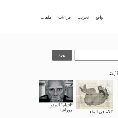
واقع
تجريب
قراءات
ملفات
حث
بحث
 أيضًا
“انتباه” ألبرتو
مورافيا
كلام في الماء