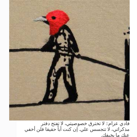
فادي عزام:: لا تخترق خصوصيتي، لا تفتح دفتر
مذكراتي، لا تتجسس علي. إن كنت أباً حقيقا فلن أخفي
عنك ما يخيفك.