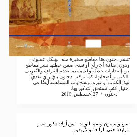
تنشر دحنون هنا مقاطع صغيرة منه -بشكل عشوائي
ودون إضافة أيّ رأيٍ أو نقد-، ضمن خطّتها نشر مقاطع
من إصدارات حديثة وقديمة بما يخدم القراءة والتّعريف
بالكتب وبأصحابها، كما ترحّب دحنون بأيّ رأيٍ نقديٍّ
لهذا الكتاب أو غيره، وتفتح باب المساهمة أيضًا في
اختيار كتبٍ تستحق التذكير بها.
دحنون
27 أغسطس, 2016
تسع وتسعون وصية للوالد – من أولاد ذكور بعمر
الرابعة حتى الرابعة والأربعين.