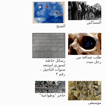
المساكين
الشبح
طلب صداقة من
رسائل خاصّة
رجل ميت
لسوري استنفد
سنوات التأجيل –
رقم ٣
حاجز “وطواعية”
موسيقى