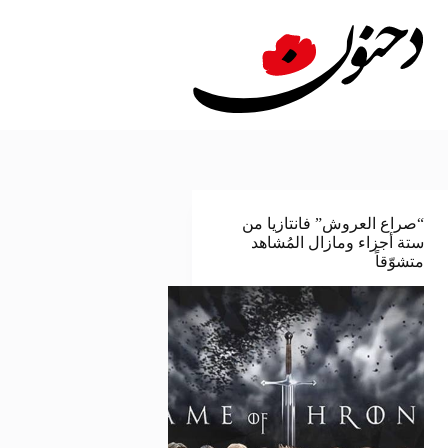
لتجاوز
لى
لمحتوى
“صراع العروش” فانتازيا من
ستة أجزاء ومازال المُشاهد
متشوّقاً