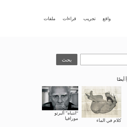
واقع
تجريب
قراءات
ملفات
حث
بحث
 أيضًا
“انتباه” ألبرتو
مورافيا
كلام في الماء