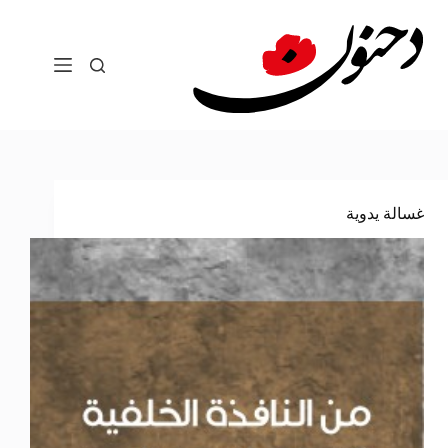
لتجاوز
لى
لمحتوى
غسالة يدوية