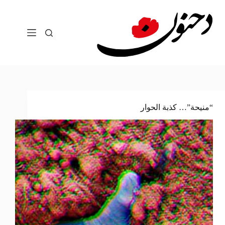
لتجاوز
لى
لمحتوى
“منيحة”… كذبة الحوار