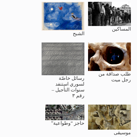
المساكين
الشبح
طلب صداقة من
رسائل خاصّة
رجل ميت
لسوري استنفد
سنوات التأجيل –
رقم ٣
حاجز “وطواعية”
موسيقى