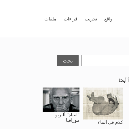
واقع
تجريب
قراءات
ملفات
حث
بحث
 أيضًا
“انتباه” ألبرتو
مورافيا
كلام في الماء