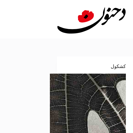
لتجاوز
لى
لمحتوى
كشكول