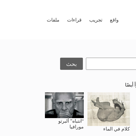
واقع
تجريب
قراءات
ملفات
حث
بحث
 أيضًا
“انتباه” ألبرتو
مورافيا
كلام في الماء