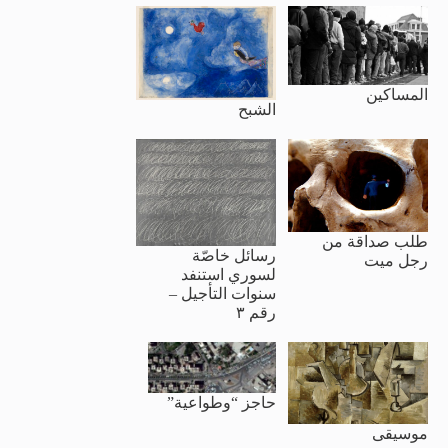
المساكين
الشبح
طلب صداقة من
رسائل خاصّة
رجل ميت
لسوري استنفد
سنوات التأجيل –
رقم ٣
حاجز “وطواعية”
موسيقى