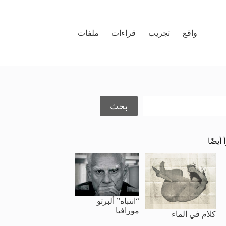
واقع
تجريب
قراءات
ملفات
حث
بحث
 أيضًا
“انتباه” ألبرتو
مورافيا
كلام في الماء