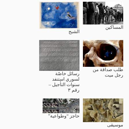
المساكين
الشبح
طلب صداقة من
رسائل خاصّة
رجل ميت
لسوري استنفد
سنوات التأجيل –
رقم ٣
حاجز “وطواعية”
موسيقى