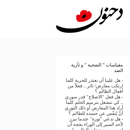
لتجاوز
لى
لمحتوى
مقياسات ” الضحية ” و ثأرية
الضد
- هل علينا أن نعتذر للحرية كلما
ارتكب معارض/ ثائر .. فعلاً من
أفعال الظالم ؟
- هل فعل "الاصلاح" قدر سوري
.. كي ننشغل بترميم الحلم كلما
أراد هذا المعارض أو ذلك الثوري
أنْ يُنفّس عن حسده للظالم ؟
- هل ندعي "ثورة" عندما نبرر
لأحد السير إلى الوراء بحجة أن
لديه من مستندات الظلم ما