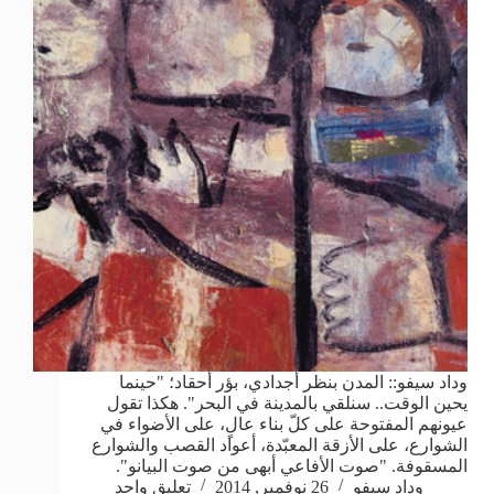
وداد سيفو:: المدن بنظر أجدادي، بؤر أحقاد؛ "حينما
يحين الوقت.. سنلقي بالمدينة في البحر". هكذا تقول
عيونهم المفتوحة على كلّ بناء عالٍ، على الأضواء في
الشوارع، على الأزقة المعبّدة، أعواد القصب والشوارع
المسقوفة. "صوت الأفاعي أبهى من صوت البيانو".
وداد سيفو
26 نوفمبر, 2014
تعليق واحد