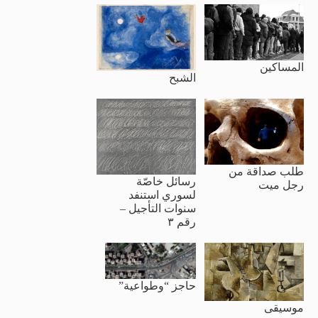
المساكين
الشبح
طلب صداقة من
رسائل خاصّة
رجل ميت
لسوري استنفد
سنوات التأجيل –
رقم ٣
حاجز “وطواعية”
موسيقى