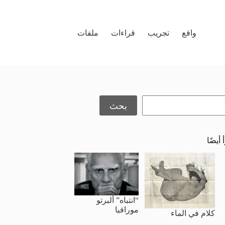
واقع
تجريب
قراءات
ملفات
حث
بحث
 أيضًا
“انتباه” ألبرتو
مورافيا
كلام في الماء