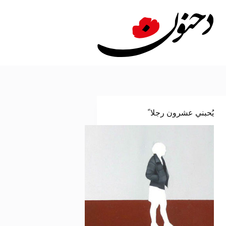
لتجاوز
لى
لمحتوى
يُحبني عشرون رجلا ً