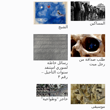
المساكين
الشبح
طلب صداقة من
رسائل خاصّة
رجل ميت
لسوري استنفد
سنوات التأجيل –
رقم ٣
حاجز “وطواعية”
موسيقى