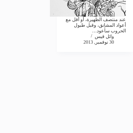
عند منتصف الظهيرة، أو أقل مع
أعواد المشانق، وقبل طبول
الحروب سأعود…
وائل قيس
30 نوفمبر, 2013