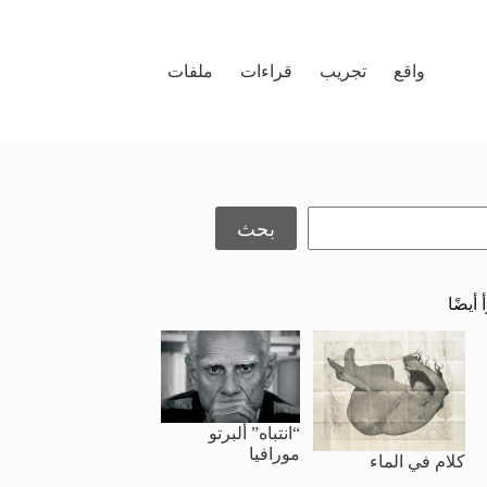
واقع
تجريب
قراءات
ملفات
حث
بحث
 أيضًا
“انتباه” ألبرتو
مورافيا
كلام في الماء