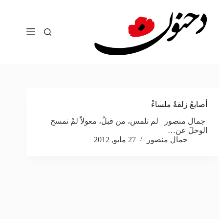
لتجاوز
لى
لمحتوى
أصابعُ زلقةٌ ملساءْ
جمال منصور لم تلمس، من قبلُ، معولاً لمْ تمسح
الوحلَ عن…
جمال منصور
27 مايو, 2012