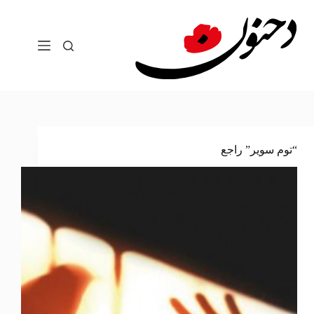
لتجاوز
لى
لمحتوى
“توم سوير” راجع