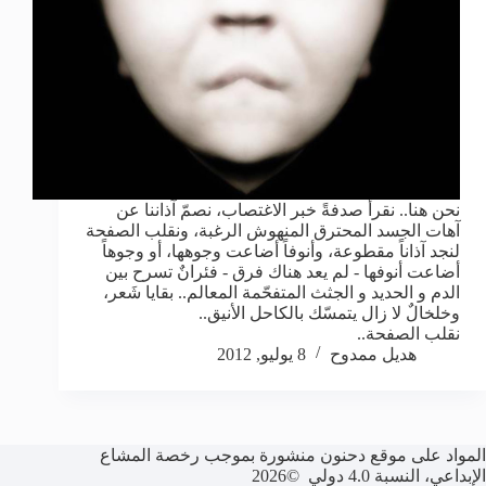
نحن هنا.. نقرأ صدفةً خبر الاغتصاب، نصمّ آذاننا عن
آهات الجسد المحترق المنهوش الرغبة، ونقلب الصفحة
لنجد آذاناً مقطوعة، وأنوفاً أضاعت وجوهها، أو وجوهاً
أضاعت أنوفها - لم يعد هناك فرق - فئرانٌ تسرح بين
الدم و الحديد و الجثث المتفحّمة المعالم.. بقايا شَعر،
وخلخالٌ لا زال يتمسّك بالكاحل الأنيق..
نقلب الصفحة..
هديل ممدوح
8 يوليو, 2012
المواد على موقع دحنون منشورة بموجب رخصة المشاع
الإبداعي، النسبة 4.0 دولي ©2026