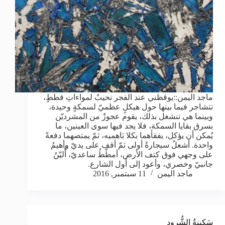
ماجد اليمن::يوقظني عند الفجر نحيبٌ لمواءاتِ قططٍ،
تتشاجر فيما بينها حول هيكلٍ عظميّ لسمكةٍ وحيدة،
وبينما هي تنشغل بذلك، يقوم عجوزٌ من المشرديّن
بسرق بقايا السمكة، فلا يجد فيها سوى العينين، ما
يُمكن أن يؤكل، يفقأهما بكلا بَاهميه، ثمّ يمتصهما دفعةً
واحدة. أشعلُ سيجارةً أولى ثمّ أقف على يديّ وأهيمُ
على وجهي فوق كتف الأرض، أمطّطُ ساعديّ، أُليّنُ
جانبيّ وخصري، وأعود إلى أول الشارع.
ماجد اليمن
11 سبتمبر, 2016
سَكينةُ الشُّرود