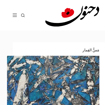
لتجاوز
لى
لمحتوى
مَسُّ القِمار