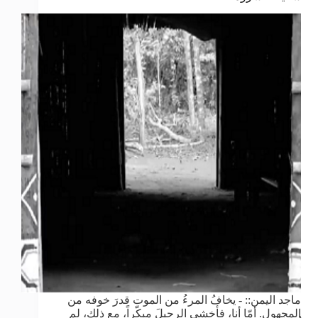
ماجد اليمن:: - يخافُ المرءُ من الموت قدرَ خوفه من
المجهول. أمّا أنا، فأخشى الرحيلَ مبكّراً، مع ذلك، لم