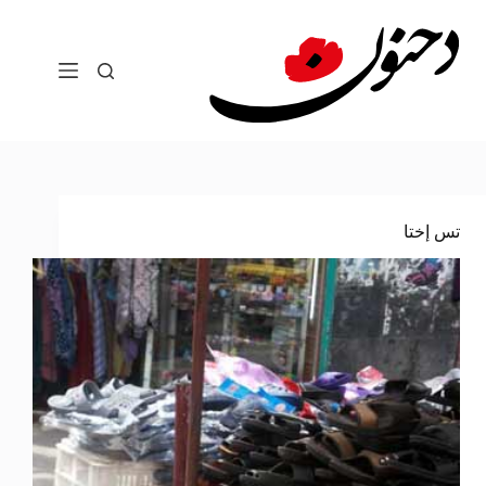
لتجاوز
لى
لمحتوى
تس إختا