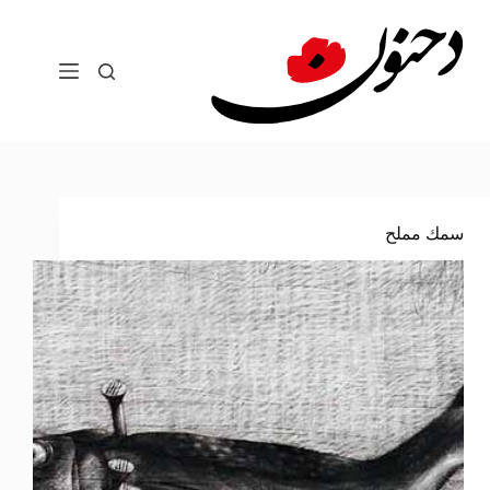
لتجاوز
لى
لمحتوى
سمك مملح