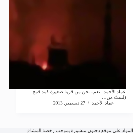
عماد الأحمد نعم.. نحن من قرية صغيرة كمد قمح
(لستُ من…
عماد الأحمد
27 ديسمبر, 2013
المواد على موقع دحنون منشورة بموجب رخصة المشاع