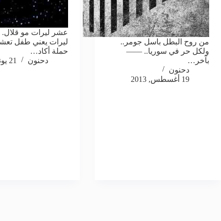
عشر ليرات مو قلال.
من روح البطل باسل جومر..
ليرات يعني طفل تعشى
ولكل حر في سوريا.. ——
حملة أكاد…
بآخر…
دحنون
21 يونيو, 2013
دحنون
19 أغسطس, 2013