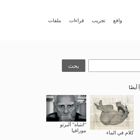
واقع
تجريب
قراءات
ملفات
حث
بحث
 أيضًا
“انتباه” ألبرتو
مورافيا
كلام في الماء