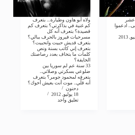
 عشر
ولاه أبو هاون وطيارة... بتعرف
.. ادعموا
كم غنية في بذاكرتي؟ بتعرف كم
قصيدة؟ بتعرف أنه كل
مسرحيات فيروز بالحرف ببالي؟
بتعرف قديش حبيت وانحبيت؟
بتعرف إني كاتب بسنة ونص
كلمات ما بتخاف بعدد رصاصتك
الخايفة؟
33 سنة عم لم سوريا بين
ضلوعي بسكرتي وصلاتي..
بتعرفه لمحمود جومر؟ بتعرف
أنه قلّي.. موت أنت بعيش أخوك؟
دحنون
18 يوليو, 2012
تعليق واحد