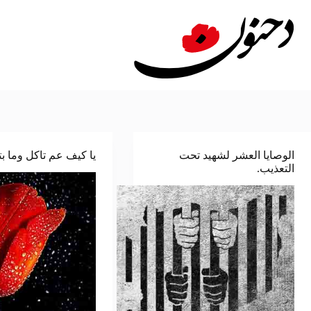
لتجاوز
لى
لمحتوى
الوصايا العشر لشهيد تحت
يا كيف عم تاكل وما 
التعذيب.