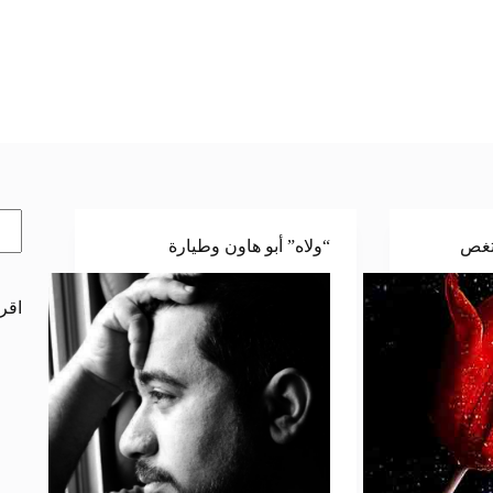
الب
بتغص
“ولاه” أبو هاون وطيارة
اقرأ