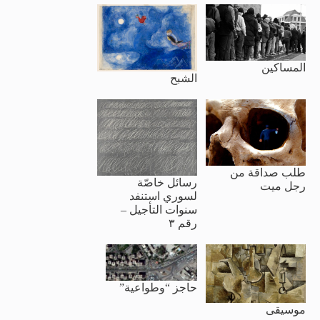
المساكين
الشبح
طلب صداقة من
رسائل خاصّة
رجل ميت
لسوري استنفد
سنوات التأجيل –
رقم ٣
حاجز “وطواعية”
موسيقى