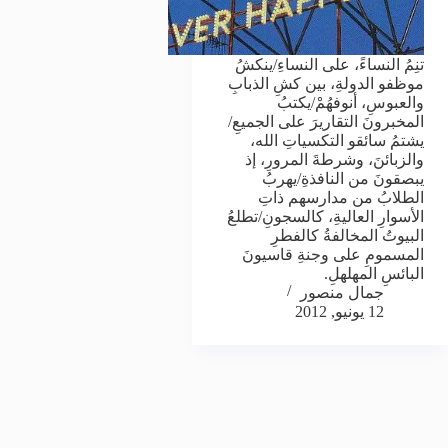
تنِمُ النساءً، على النساءِ/ينكشُ
موظفو الدولةِ، بين كشِ الذبابِ
والعبوسِ، أنوفهُمْ/يكتبُ
المخبرونَ التقاريرَ على الجميعِ/
يشتمُ سائقو التكسياتِ الله،
والزبائنَ، وشرطةَ المرورِ، إذ
يبصقونَ من النافذةِ/يهربُ
الطلابُ من مدارسهم ذاتِ
الأسوارِ العاليةِ، كالسجونِ/تطلعُ
البيوتُ المخالفةُ كالفطرِ
المسمومِ على وجنةِ قاسيونَ
البائسِ المهلهلِ.
جمال منصور
12 يونيو, 2012