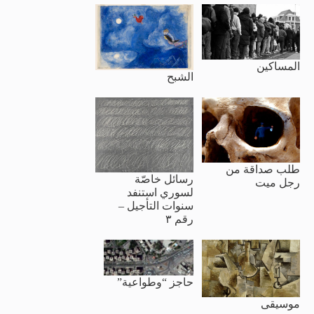
المساكين
الشبح
طلب صداقة من
رسائل خاصّة
رجل ميت
لسوري استنفد
سنوات التأجيل –
رقم ٣
حاجز “وطواعية”
موسيقى