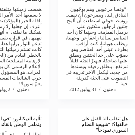
-"وقفنا مرعوبين وهم يوجّهون
همست زميلتها متلفتة
البنادق إلينا، ويصرخون أن نقف..
لا يسمعها أحد. الأمر 
ووسط خوفي استطعت أن ألمح
ناقلة الخبر (المؤكد) ت
جثتين لرجلين متكئين على
أعرف إن جعلها ردّ زميل
برميل القمامة.. وحينما كان أحد
بتفكيك ما نقلته، أم أنه
العناصر يسألنا زاعقاً عن وجهتنا،
تتهمها، في قرارة نفسها
ويطلب هوياتنا، كنت أراقب
تدعم الثوار برأيها هذا، 
بطرف عيني أحد العناصر وهو
كانت تشتم زميلتها الت
يصوّب على أحد الجثتين ويطلق
بالخطر القادم من (ال
عليها ضاحكاً، فتهتزّ الجثة قليلاً
الإرهابية المسلحة) الت
ثم تقع.. ينطلق رفيقه ويسندها
الإعلام الرسمي كل يو
من جديد، ليكمل الآخر تدريبه في
المرات، هو المسؤول 
التصويب على الجثة كدريئة
حرب الشائعات المسع
حية..".
يعمّ سوريا!!
دحنون
31 يوليو, 2012
دحنون
2 يوليو, 2012
هل تنقلب آلة القتل على
تأليه الديكتاتور: “في ال
خالقها؟! “شبيحة النظام
وتماهي الوطن بالقائد..
السوري نموذجاً”
لطالما تكرر مؤخراً الت