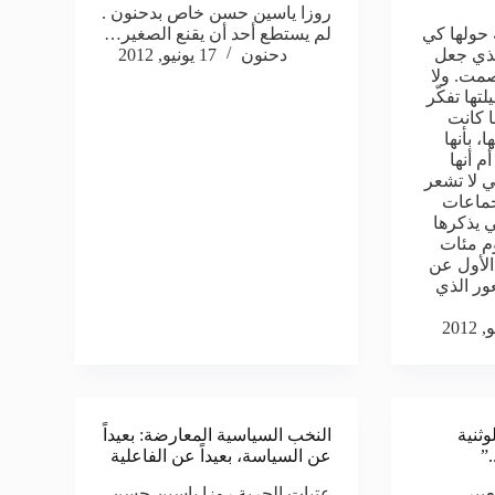
روزا ياسين حسن خاص بدحنون .
 حولها كي
لم يستطع أحد أن يقنع الصغير…
الذي جعل
دحنون
17 يونيو, 2012
صمت. ولا
تها تفكّر
ا كانت
، بأنها
أم أنها
ي لا تشعر
جماعات
ي يذكرها
م مئات
الأول عن
ور الذي
وثنية
النخب السياسية المعارضة: بعيداً
”
عن السياسة، بعيداً عن الفاعلية
عبير
عتبات الحرية روزا ياسين حسن