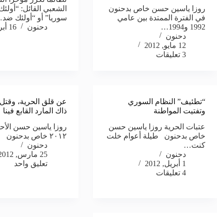
روزا ياسين حسن خاص بدحنون
الشعبي القائل: “أولئك
في الفترة الممتدة بين عامي
سوريا” أو “أولئك ضد
1992 و1994…
دحنون
16 أبريل, 2012
دحنون
12 مايو, 2012
3 تعليقات
“تطئيف” النظام السوري
عن قلق الحرية، وقتل
وتفتيت المواطنة
ذاك المارد القابع فينا
عتبات الحرية روزا ياسين حسن
خاص بدحنون طيلة أعوام خلت
٢٠١٢ خاص بدحنون في حي…
كنت…
دحنون
دحنون
25 مارس, 2012
1 أبريل, 2012
تعليق واحد
4 تعليقات