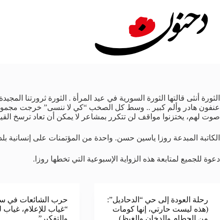
لتجاوز
لى
لمحتوى
الثورة أنثى قالتها الثورة السورية في عيد المرأة . الثورة ثرورتنا المج
عنفون هادر وألم كبير .. وسط كل الصخب “كي لا ننسى” خرجت مجموعة من 
صوت لهم، يختزنوا مواقف لن تتكرر بمشاعر لا يمكن أن تعاد ترسخ القيمة
الكاتبة المبدعة روزا ياسين حسن. واحدة من المؤتمنات على إنسانية بلدها،
دعوة للجميع لمتابعة هذه الزواية الإسبوعية التي تخطها روزا.
رحلة العودة إلى حي “الدحاديل”:
حرب الشائعات في سو
(هذه ليست حارتي، إنها كومات
“غياب للإعلام، غياب ل
من الحطام والدخان والغيظ)
والتفكير”