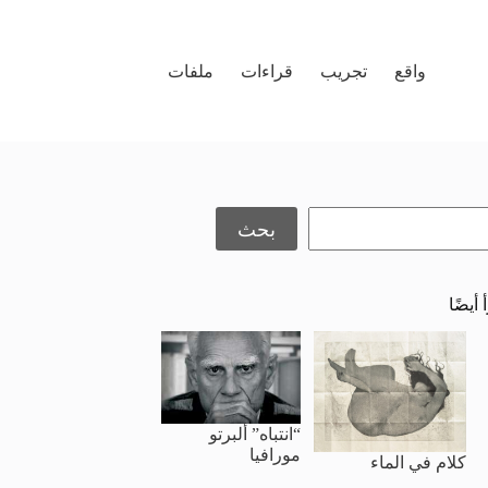
واقع
تجريب
قراءات
ملفات
حث
بحث
 أيضًا
“انتباه” ألبرتو
مورافيا
كلام في الماء