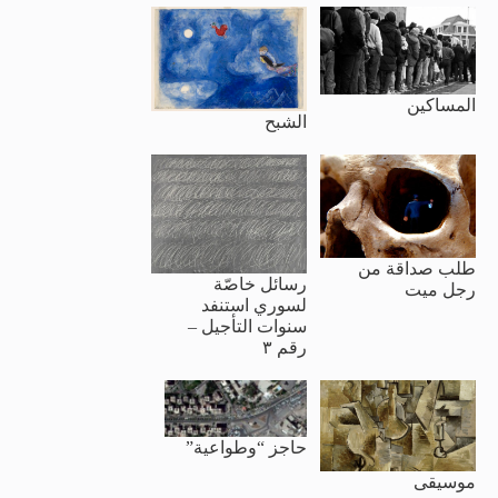
المساكين
الشبح
طلب صداقة من
رسائل خاصّة
رجل ميت
لسوري استنفد
سنوات التأجيل –
رقم ٣
حاجز “وطواعية”
موسيقى