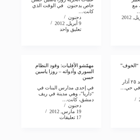
 مع
خاص بدحنون في الوقت الذي
…
كانت…
دحنون
9 أبريل, 2012
تعليق واحد
 “الخوف”
مهمّشو الأقليات: وقود النظام
السوري وأدواته – روزا ياسين
حسن
روزا ياسين حسن الأحد ٢٥ آذار
في إحدى مدارس البنات في
“داريا”، وهي مدينة في ريف
دمشق، كانت…
دحنون
19 مارس, 2012
17 تعليقات