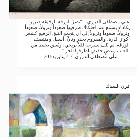
علي مصطفى الدرزي... "تصرّ الورقة الرقيقة صريراً
يكاد لا يسمع عند احتكاك طرفيها صعوداً ونزولاً، صعوداً
ونزولاً، صعوداً ونزولاً إلى أن يتجمع التبغ، الرفيع كشعر
أكواز الذرة، والمفروم بحذرٍ وتأنٍّ، أسفل ومنتصف
الورقة. ثم تُلف بسرعة لئلا ترتخي، وتُغلق بخيط من
اللعاب وعضٍ خفيفٍ لطرفها الحر."
علي مصطفى الدرزي
7 يناير, 2016
فرن الشباك