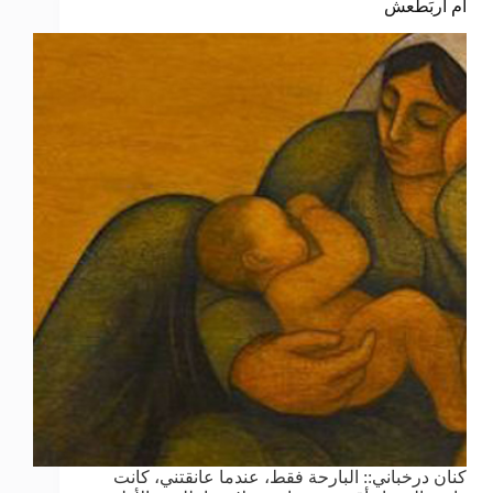
أم أربَطعش
كنان درخباني:: البارحة فقط، عندما عانقتني، كانت