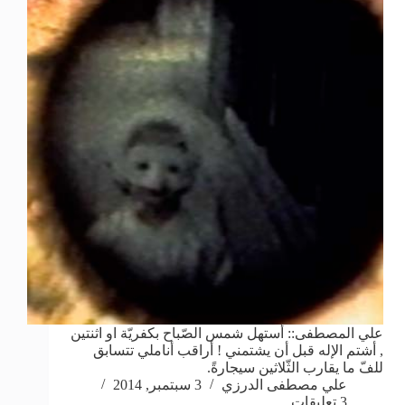
علي المصطفى:: أستهل شمس الصّباح بكفريّة او اثنتين
, أشتم الإله قبل أن يشتمني ! أراقب أناملي تتسابق
للفّ ما يقارب الثّلاثين سيجارةً.
علي مصطفى الدرزي
3 سبتمبر, 2014
3 تعليقات