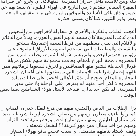
بينه وبين تلاميذه داخل جدران المدرسة المتهالكة، أن يخرج عن صرامة
المنهاج الببغائي بتقديم درس التاريخ في الهواء الطلق، أن يبتعد بهم عن
عيون وآذان باقي الأساتذة والموجّهين ليزرع في تربة عقولهم اليانعة
بعض بذور التنوير، كما كان يسمي أفكاره.
أعجب الطلاب بالفكرة، بالأحرى أي محاولة لإخراجهم من المحبس
الذي يُدعى المدرسة كان سيجد لديهم القبول الفوري. وبدلاً من الدفاتر
والأقلام التي نسي معظمهم من فرط الغبطة إحضارها، تسلحوا
بالنقيفات والمطاطات التي تستخدم لتصويب الأوراق الملفوفة على
رؤوس بعضهم البعض، ولم ينسوا شراء الشموع، وطلب المزيد من
المصروف بحجة التبرع للمقام. وقامت مجموعة منهم بنكش مزبلة
فريال الخياطة لينتقوا منها القصاقيص والخرق، ليبيعوها لزملائهم ممن
فاتهم إحضار شراطيط الأمنيات التي سيعقدونها على أغصان الشجرة
المجاورة للمقام. صحيح أن تذمّر الأهالي اقتصر على طلبات زيادة
المصروف؛ لكن أحداً منهم لم يعترض على الرحلة ولا حتى مدير
المدرسة.. لم يكن أحد يبالي.. فليأخذ الأستاذ هؤلاء الشياطين بعيدا بعض
الوقت..
نزل الطلاب من الباص راكضين، منهم من هرع ليقبّل جدران المقام،
كما رأوا آباءهم يفعلون، ومنهم من تسلق الشجرة ليربط شريطته بعيداً
عن متناول العابثين. ومنهم من سارع لدفن ورقة بأمنية تحت التراب،
ومنهم من أخذ يسأل: مين معو كبريتة؟؟ ليشعل شمعته..
وقف الأستاذ يتأملهم مندهشاً، أي سبب عجيب يدفع بهؤلاء الصغار