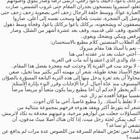
بركاتك ياعوا، دخيلك ياعوا رجلي، ارتمى أرضاً وصار يتلوي وأصواتهم
تعلو، استمروا يتمسحون بجدران المقام حتى غروب الشمس، صارت
العبارة عواءً، ووسط حلقة الرجال زحف أخي بصعوبة زحف زحف حتى
وصل إلى الشجرة، تشبث بلحائها وسحب نفسه إلى أعلى، صاروا
يصفقون له ويشجعونه، بركاتك ياعوا بركاتك ياعوا، وفجأة وسط ذهول
الجمع، وقف على قدميه، وقف بعد عشرة أشهر من الشلل، وصار
يرقص ويبكي ويضحك ويعوي..
أيّد الطلاب المنصتين كلام مطيع بالاستحسان:
– نعم يا أستاذ هذا مقام مبروك
– أختي حبلت بعد نذر عقدته أمي هنا
– عاد والدي الذي اعتقدوا أنه مات في الغربة
– لا يوجد بيت في القرية إلا وحدثت فيه معجزة بفضل هذا المقام..
نفخ الأستاذ نفخة طويلة، شعر أن مهمته أكبر بكثير مما تخيل، صفن
محاولاً أن يجد ثغرة يدخل منها إلى هذه التربة اليانعة المسوّرة بالصوّان
المستوف منذ عدّة أجيال. أرجأ الإجابات وقرر البدء بإثارة الأسئلة:
– ألم يخطر لأحدكم أن أخا مطيع ربما يكون متعباُ أو مريضاً مرضاً
نفسياً مؤقتا أقعده ثم زال عنه.
– لا تغلط يا أستاذ.. ردّ مطيع غاضباً، أخي ما كان أخوث.
شعر أنه يتورط أكثر ويفقد هدوءه فزخهم بمجموعة متتالية من
التساؤلات جعلت من أبوازهم مرخية، وعيونهم محدقة به تكاد لاترمش.
– كيف يمكن لجثة رجل ميت، إذا كان هناك أصلا ميتٌ مدفون، أن
تشفي أو تساعد؟
لماذا حين تعرّض المقام للسرقة من اللصوص عدة مرات لم يدافع عن
نفسه؟