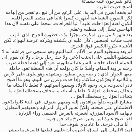
كانوا يتفرجون عليه بشماتة.
أصبح حديث القرية.
لم يخفه الجرح في البداية، على الرغم من أن نبع دم تفجر من إبهامه.
لكن الصورة الشعاعية أظهرت كسراً ثلاثياً في مشط القدم أقلقه.
أتكون لعنة العوّا حلت عليه؟. تباً للخرافات. سخط على نفسه لأن هذا
الهاجس تسلّل إلى منطقه وعقله.
بعد شهر كامل من المكوث مجبّراً تبدّت خطورة الجرح الذي التهب
تحت طيات الجبصين، كان عليه أن يكشفَه ويتركه عرضة للهواء، لكن
الأغبياء جبّروا الكسر فوق الجرح.
لم يعد يستطيع النوم من الألم.. كلما انتبه وهو مسجى في فراشه أنه لا
يستطيع التلّقب على الجنب الآخر، ولا حكَّ رِجلٍ برجل، ولا أن يقوم إلى
الحمام لقضاء حاجته بالسرعة المطلوبة، تعود إلى ذهنة لحظة ضرب
رجله بزاوية المقام. وأشدّ ما كان يؤلمه أن هذه اللّحظة تعود حاملة
معها الحوار الذي دار بينه وبين مطيع، ومشهده وهو يتلوى على الأرض
والتلاميذ لا يحرّكون ساكناً.. وإذا حدث وغرق في النوم، وهو ما أصبح
نادر الحدوث، يرى وجوه الأولاد ويسمع أصواتهم، لا تغلط يا أستاذ، ما
بتخاف يسخطك العوّا، لا تغلط يا أستاذ، ما بتخاف يسخطك العوّا، ما
بتخاف العوّا، رح يسخطك العوّا…
مشايخ القرية بدأوا يتوافدون إليه ومعهم ضيوف، في البدء كانوا يدّعون
الاطمئنان على صحته. ولكنَّ تعابير الزوار المرتابة وتحديقهم المطول
بإبهامه الأسود المزرق، أشعرته بالغرض الحقيقي وراء الزيارة..
لقد أصبح عبرةً لمن يعتبر. صرخ وقد جن جنونه:
– أنا مالي فرجة. ما عاد بدي شوف حدا.
امتد الالتهاب إلى الساق، أخبروه أن عليهم قطعها فالغرغرينا تنتشر