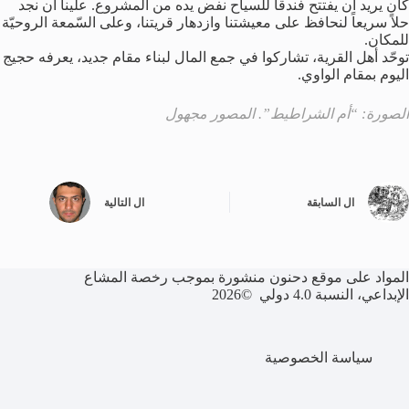
كان يريد أن يفتتح فندقاً للسياح نفض يده من المشروع. علينا أن نجد
حلاً سريعاً لنحافظ على معيشتنا وازدهار قريتنا، وعلى السّمعة الروحيّة
للمكان.
توحّد أهل القرية، تشاركوا في جمع المال لبناء مقام جديد، يعرفه حجيج
اليوم بمقام الواوي.
الصورة: “أم الشراطيط”. المصور مجهول
ال
السابقة
ال
التالية
المواد على موقع دحنون منشورة بموجب رخصة المشاع
الإبداعي، النسبة 4.0 دولي ©2026
سياسة الخصوصية