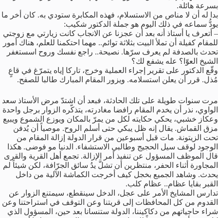
بسرعة هائلة.
بدا له أن لا مناص من الاستسلام، فهذه المكابرة ستودي به. كان أخر ما
يودُّ سماعه في ذلك اليوم هو جملة الدكتور شكيب:
– أتعرف يا أستاذ أنه بعد أن عجزنا عن الانجاب كانت زيارتي مع زوجتي
للمقام كفيلة أن تملأ البيت بثلاثة توائم.. مهما احتكمنا للعلم، هناك أمور
تحدث بالصدفة لم يعرف سرّها. نصيحة.. راجع نفسك وروح اسستغفر
الشيخ العوّا؟ عله يشفع لك؟
وقّع الدكتور على تقرير إجراء العملية وخرج، تاركا إياه يتمرّغ في قاعٍ
مُذل. قرر أن يعلن استسلامه. ويزور المقام المبارك طالبا للصفح.
مرت سنوات طويلة على تلك الحادثة، فبعد أن اشتدّ مرض الأستاذ سعد
الواوي، نذر أن يخدم المقام رافضا مغادرته، يتذكّره الزوار برجل واحدة
وعكاز خشبي، يحكي حكايته لكل من يمرّ بالمكان ويوزع الشموع ويبيع
مزق القماش. يقال إنه ظل يبكي حتى أسلم الروح. موصياً أن يُدفن
تحت الزيتونة. مات قبل أسبوعين من قرار الدولة إزالة المقام من
الوجود لوقف سيل الحجيج وطالبي الاستشفاء. الدنيا مو فوضى. هكذا
قال الموظف المسؤول عن تنفيذ أمر الإزالة. تجمع أهل القرية والقرى
المجاورة أثناء الحفر، منتظرين أن تشلَّ يدُ سائق الجرّافة، لكن شيئاً لم
يحدث. وشاهد الجميع بخجل كيف أخرجت الكماشة الآلية من داخل
القبر بقايا عظام.. عظام كلب.
تدارس المشايخ الأمر على عجل، الدخل سينقطع، سيمتنع الزوار عن
القدوم من كل المحافظات إلى قريتنا وعن التوقف في استراحتنا وعن
شراء حاجياتهم من دكاكيننا، الدولة ستنسانا بعد حين، المسؤول الذي