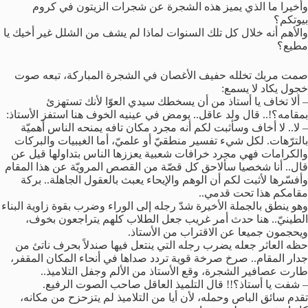
وأخيرا ما الذي يميز هذه الشجرة عن شجرات الزيتون في كروم
بيوتكم؟
والأهم أنه خلال كل تلك السنوات لماذا لم يشف من الشلل غير أخيك يا
مطيع؟
صمت مربك تخلله حفيف الأغصان في الشجرة المباركة، تبعه صوت
خجول يكاد لا يسمع:
– ألا تخاف يا أستاذ من أن يسخطك سيدي العوّا لأنك تستهزئ
بمقامه؟!.. قال ولد عاقل.. يومض في عينيه الخوف هنا استفز الأستاذ:
– لا.. لا أخاف وسأثبت لكم أنه مجرد مكان تافه يمنحه الناس أهميّة
بالترّهات. لكل شيء تفسير منطقيّ أو علميّ، أما الغيبيات والبركات
والكرامات فهي مجرد خرافات شعبية يعززها الناس بتداولها قيل عن
قال.. أنا شخصيا سألاحق كل قصّة من القصص المرويّة عن هذا المقام
وأفسّرها لأثبت لكم أن الوهم والإيحاء يعبث بالعقول الجاهلة.. بركة
مقامكم هذا تحت قدمي..
وهو ينطق بالجملة الأخيرة شدّ رجله إلى الوراء وضرب بقوة زاوية البناء
الطينيّ.. هنا حدث أمر غريب جعل الطلاب كلهم يتراجعون بخوف،
ويحجمون جميعا عن الاقتراب من الأستاذ.
حظه العاثر جعله يضرب رجله التي ينتعل فيها صندلاً بحرف ناتئ من
جدار المقام.. صرخ صرخة قوية تردد صداها في أنحاء المكان المقفر،
طارت عصافير الشجرة، وقع الأستاذ من الألم وجفل التلاميذ..
– شفت يا أستاذ؟!! قال التلميذ العاقل صاحب الصوت الرفيع.
تقدم سائق الباص وحمله، لأن أيا من التلاميذ لم يتزحزح من مكانه،