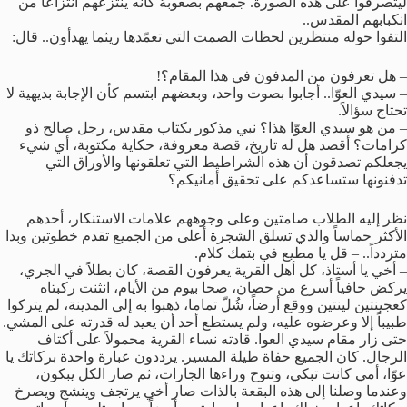
ليتصرفوا على هذه الصورة. جمعهم بصعوبة كأنه ينتزعهم انتزاعاً من
انكبابهم المقدس..
التفوا حوله منتظرين لحظات الصمت التي تعمّدها ريثما يهدأون.. قال:
– هل تعرفون من المدفون في هذا المقام؟!
– سيدي العوّا.. أجابوا بصوت واحد، وبعضهم ابتسم كأن الإجابة بديهية لا
تحتاج سؤالاً.
– من هو سيدي العوّا هذا؟ نبي مذكور بكتاب مقدس، رجل صالح ذو
كرامات؟ أقصد هل له تاريخ، قصة معروفة، حكاية مكتوبة، أي شيء
يجعلكم تصدقون أن هذه الشراطيط التي تعلقونها والأوراق التي
تدفنونها ستساعدكم على تحقيق أمانيكم؟
نظر إليه الطلاب صامتين وعلى وجوههم علامات الاستنكار، أحدهم
الأكثر حماساً والذي تسلق الشجرة أعلى من الجميع تقدم خطوتين وبدا
متردداً.. – قل يا مطيع في بتمك كلام.
– أخي يا أستاذ، كل أهل القرية يعرفون القصة، كان بطلاً في الجري،
يركض حافياً أسرع من حصان، صحا بيوم من الأيام، انثنت ركبتاه
كعجينتين لينتين ووقع أرضاً، شُلّ تماما، ذهبوا به إلى المدينة، لم يتركوا
طبيباً إلا وعرضوه عليه، ولم يستطع أحد أن يعيد له قدرته على المشي.
حتى زار مقام سيدي العوا. قادته نساء القرية محمولاً على أكتاف
الرجال. كان الجميع حفاة طيلة المسير. يرددون عبارة واحدة بركاتك يا
عوّا، أمي كانت تبكي، وتنوح وراءها الجارات، ثم صار الكل يبكون،
وعندما وصلنا إلى هذه البقعة بالذات صار أخي يرتجف وينشج ويصرخ