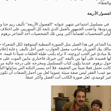
والعطاء.
الفصول الأربعة
في مسلسل اجتماعي شهير عنوانه “الفصول الأربعة” تأليف ريم حنا ودل
وردودها. وأعجب الجمهور بالعمل الذي تابعه كل السوريين على اختلاف
أولى الشخصيات اهتماماً أكبر. ومن تلك الشخصيات أخذ الشاعر برهوم حي
بدا الشاعر في هذا العمل مثل الصورة النمطية المتوقعة لكل الشعراء حس
مالك بيك الجوربار صاحب معمل الجوارب. فمن أجل تأليف دعاية إعلانية
بلا مبادئ غير الحب لزوجته، لا تراه يكتب طيلة الحلقات شيئاً ذا قيمة. ح
لها قصيدة على أنها من تأليفه “إني خيرتك فاختاري مابين الموت على ص
حول برهوم. عندما يكون كتاب المسلسل ومخرجه على درجة عالية من الث
كانت تحمل فعلا شيئاً من الحقيقة. فلا أحد ينسى النكتة التي يتداول
مو عيب! الفقر ليس صفة سيئة عموما لعل من أجمل الصفات أن تكون فقير
غير كوميدي، لعل صورة الكاتب أتت أفضل وأكثر عمقاً.