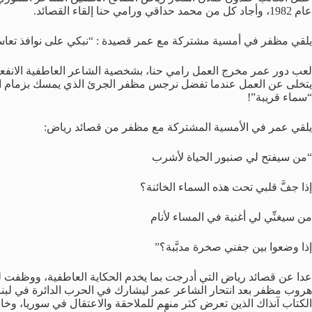
عام 1982، وأجاد كل من محمد حداقي ورامي حنا إلقاء القصائد.
يلقي مظفر في أمسية مشتركة مع عمر قصيدة : “نبكي على نوافذ تعاستنا
لعب دور عمر مخرج العمل رامي حنا، بشخصية الشاعر العاطفية الانفعال
يتخلى عن العمل عندما تفضل نرجس مظفر الجرئ الذي يمسك بزمام المبا
“سماء قريبة”!
يلقي عمر في الأمسية المشتركة مع مظفر من قصائد رياض:
“من سيفتح لي صنبور الحياة لأشرب
إذا جفَّ قلبي تحت هذه السماء الخائنة؟
من سيغنِّي لي أغنية في المساء لأنام
إذا وضعوا بين جفني صخرة مدبَّبة؟”
عدا عن قصائد رياض التي أدرجت بما يخدم الحكاية العاطفية، ووظفت ل
هروب مظفر بعد انتحار الشاعر عمر ليشارك في الحرب الدائرة في لبنا
الكتاب آنذاك الذين تعرض كثر منهم للملاحقة والاعتقال في سوريا، و