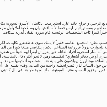
ع الرحبي وإخراج حاتم علي. استعرضت الكاتبتان الأسرة السورية بكافة
 مذاهبهم ومستوياتهم. ليس فقط لأنه ناقش وإن بسطحية أولا بأول ماي
زاً كبيراً كأحد الشخصيات الرئيسية قام بدوره الفنان أندريه سكاف.
ب نظرة المجتمع العامة، فقيراً لا يملك سوى عاطفته والكلمات. لكن ال
 للجوارب نزولاً عن رغبة الصناعي الكبير، يتقاضى مبلغاً كبيراً من 
تى أنه مثار لسخرية أفراد العائلة حين يقرر أن أيقرأ لهم شيئاً من شعره 
دري أو بين دفاتر أشعاري” لتكتشف وهي لا تبدو أكثر ذكاء بالمناسبة،
قافة ويختارون ويوافقون على بنية هذه الشخصية لتقديمها من ضمن أنم
ها الناس حول الشاب لذي ذهب لخطبة واحدة من البنات، وقدم نفسه على 
اً وعزيز النفس، وغنياً بالموهبة، لماذا لم يخطر هذا في بال كاتبتي