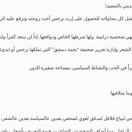
ني بالتنضيد!
تفشل كل محاولاته للحصول على إرث نرجس أخت زوجته وترفع عليه ال
ي شخصية درامية ولها شرطها الخاص ودوافعها. إذاً لن نبتعد كثيراً 
ر وإدارة تحرير صحيفة “نجمة دمشق” التي تملكها نرجس أو (ندى) الم
راً في الحب والنشاط السياسي، بمساحة صغيرة للدور.
ما منلاقيها
نجي لبياع فلافل لمدقق لغوي لصحفي بعدين عالسياسة بعدين عالشعر، و
 الراحل. مما أضاف للشخصيتي الشاعرين قيمة التعريف بأشعار رياض