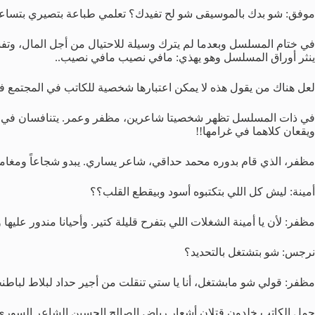
موفق: شو بدك بالموسيقى شو لح تفيدك؟ تعلمي طباعة بتصيري بتساعدي
في ختام المسلسل وبعدما لم يترك وسيلة للاحتيال من أجل المال، و
ينثر أوراق المسلسل وهو يهذي: مافي نصيب مافي نصيب..
لعل هناك من يقول هذه لا يمكن اعتبارها شخصية للكاتب في المجتمع فه
في ذات المسلسل تظهر شخصيتا شاعرين، مظفر وعمر. يتنافسان في الشع
ويقعان كلاهما في غرامها!!
مظفر، الذي قام بدوره محمد حداقي، شاعر يساري. يبدو شجاعاً ومغام
أمينة: ليش كل اللي بتكتبوه أسود وبيقطع القلب؟؟
مظفر: لأن يا أمينة الشغلات اللي بتفرح قليلة كتير. وأحيانا مندور عليها و
نرجس: شو بتشتغل بالتحديد؟
مظفر: قولي شو مابشتغل، أنا يا ستي تنقلت من أجير حداد لبلاط لباط
حمل الكاتب خلدون قتلان أشعار رياض الصالح الحسين الشاعر السوري