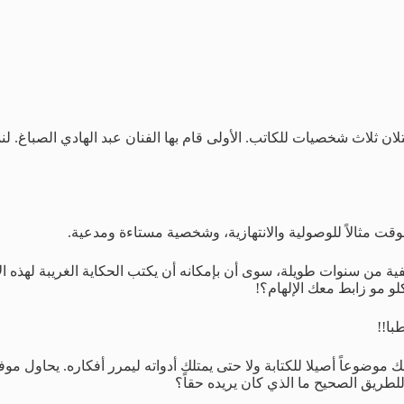
لاث شخصيات للكاتب. الأولى قام بها الفنان عبد الهادي الصباغ. لنمط
لوقت مثالاً للوصولية والانتهازية، وشخصية مستاءة ومدعية.
فية من سنوات طويلة، سوى أن بإمكانه أن يكتب الحكاية الغريبة لهذه ال
و مو زابط معك الإلهام؟!
با!!
 يمكلك موضوعاً أصيلا للكتابة ولا حتى يمتلك أدواته ليمرر أفكاره. يح
 للطريق الصحيح ما الذي كان يريده حقاً؟