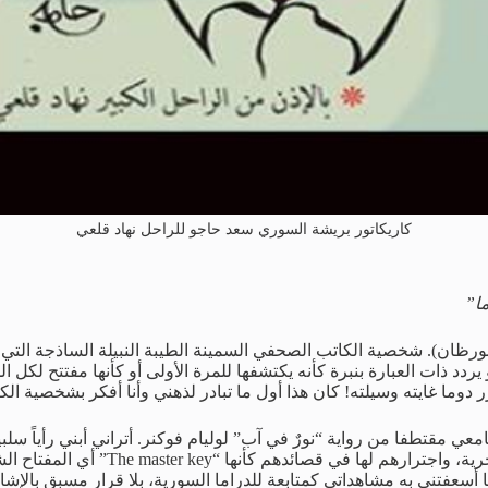
كاريكاتور بريشة السوري سعد حاجو للراحل نهاد قلعي
ما”
البورظان). شخصية الكاتب الصحفي السمينة الطيبة النبيلة الساذجة التي
د ذات العبارة بنبرة كأنه يكتشفها للمرة الأولى أو كأنها مفتتح لكل الم
دوما غايته وسيلته! كان هذا أول ما تبادر لذهني وأنا أفكر بشخصية الك
عي مقتطفا من رواية “نورٌ في آب” لوليام فوكنر. أتراني أبني رأياً 
عن كثب معاناة الكتاب السوريين وأنما
سعفتني به مشاهداتي كمتابعة للدراما السورية، بلا قرار مسبق بالإشادة