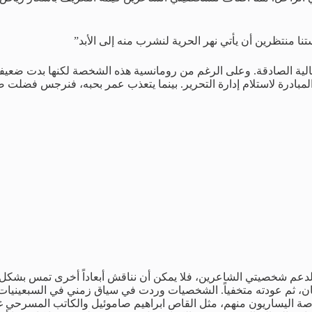
 منتظرين أن يأتي نهر الحرية لنشرب منه إلى الأبد”
ية الصادقة. وعلى الرغم من رومانسية هذه الشخصة لكنها بدت ضعيفة أ
درة لاستلام إدارة التحرير. بينما يتعذب عمر بحبه، فنرجس فضلت صدا
دعم شخصيتي الشاعرين، فلا يمكن أن نناقش أبعاداً أخرى تمس بشكل ع
ن، ثم عودته متخفياً. الشخصيات وردت في سياق زمني في السبعينيات 
خاصة اليساريون منهم، مثل القاص ابراهيم صاموئيل والكاتب المسرحي