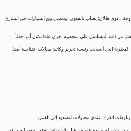
زوجة دعوى طلاق؛ يصاب بالجنون، ويمشي بين السيارات في الشارع
ولنعثر في ذات المسلسل على شخصية أخرى علها تكون أفر حظاً.
طربة التي أصبحت رئيسة تحرير وكاتبة مقالات افتتاحية أيضا،
بأوقات الفراغ عندي محاولات للصعود إلى القمر.
 لجيل جديد لم يسمع عنه من قبل. لأن رياض توفي صغير السن في