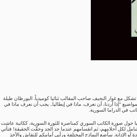
 تشكل مع غوار النحيف صاحب المقالب ثنائيا كوميدياً. البورظان طيلة
واضيع “إذا أردن
ا، أن نعرف، ماذا في إيطاليا.. يجب أن نعرف ماذا في
اتب في الدراما السورية.
سلبيا حول صورة الكاتب السوري كمناصرة للثورة السورية، ككاتبة عاشت
طهم، صراعهم من أجل كلمة الحرية، واجترارهم لها في قصائدهم كأنها “The master key” أي المفتاح الشامل لكل أحلامهم، ثم انقسامهم عندما جد الجد وحقّت الحقيقة! فتأتي
 أو الإدانة. سأضع النماذج المختلفة ورأيي أمامكم للنقاش والأخذ