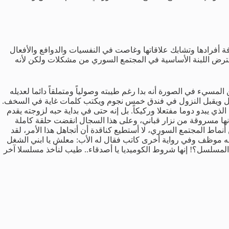
 أفرادها وتشابك علاقاتها وغاصت في النفسيات والدوافع والأفعال
عترض اللبنة الأساسية في المجتمع السوري من مشكلات ولكن لأنه
مسيء في الصورة أنه بدا رغم طيبته وصولياً ومتملقاً دائما لعديله
المال ويقبل النزول في فندق خمس نجوم ويكتب كلمات غاية في السخف.
الذي يبدو دوما مفتعلا وركيكاً. بل إنه حتى في بداية حبه لزوجته يقدم
 أنها مسروقة من نزار قباني، وعلى هذا السجال انقضت حلقة كاملة
اط المجتمع السوري، لا أستطيع كناقدة أن أتجاهل هذا الأمر، لقد
أنه موظف وفي رواية أخرى كاتب فقال له الأب: معلش يا ابني الشغل
 المسلسل؟! إنها شروط الكوميديا يا أصدقاء.. طيب لنأخذ مسلسلا آخر