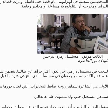
الشخصيتين متجلية في انهزامهم أمام قصة حب فاشلة. ومرت قصائد رياض
الدراما ومخرجيه أن يتناولوه بلا مساءلة أو محاذير رقابية!
الكاتب موفق – مسلسل زهرة النرجس
الولادة من الخاصرة
لنبحث في مسلسل درامي آخر، يكون أكثر جرأة، عن ضالتنا. يتضمن شخصي
عنه. قدم الكاتب سامر رضوان في مسلسله الذي أنتج في فترة ما قبل ا
الأولى هي الشاعرة سماهر زوجة ضابط المخابرات، التي لعبت دورها س
سماهر: مستحيل جيب ولد بيشبهك على هالعالم.
يعتقل الضابط الطبيب، أدى الدور جهاد عبدو، الذي قام بعملية الاجهاض