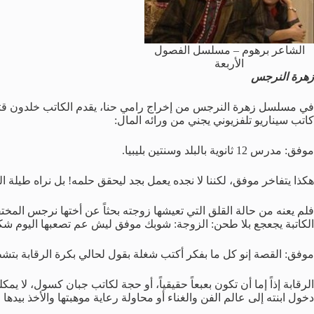
الشاعر برهوم – مسلسل الفصول
الأربعة
زهرة النرجس
في مسلسل زهرة النرجس من إخراج رامي حنا، يقدم الكاتب خلدون قتلان ث
كاتب سيناريو تلفزيوني يجني من ورائه المال:
موفق: مدرس 12 ثانوية بالبلد وسنتين بليبيا.
هكذا يتفاخر موفق، لكننا لا نجده يعمل بجد ليحقق حلمه! بل نراه طيلة ا
فلم يعنه من حالة القلق التي تعيشها زوجته بحثاً عن أختها نرجس المخت
الكاتبة يجعجع بلا طحن: الزوجة: شوبك موفق ليش عم تصعبها اليوم شكل
موفق: القصة إنو كل ما بفكر أكتب شغلة بقول لحالي بكرة الرقابة بتشط
الرقابة إذاً إما أن تكون بعبعاً حقيقياً، أو حجة لكاتب جبان كسول، لا
دخول ابنته إلى عالم الفن والغناء أو محاولة رعاية موهبتها والأخذ بيدها