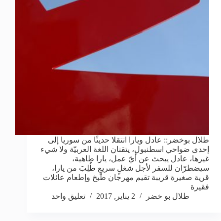
طلال بوخضر:: عادل ويارا انتقلا حديثًا من سوريا إلى
إحدى ضواحي اسطنبول، يتقنان اللغة العربيّة ولا شيء
غيرها، عادل يبحث عن أيّ عمل، يارا طاهية،
سيضطرّان للسفر لأجل شغلٍ سريعٍ طُلِبَ من يارا،
قرية صغيرة قريبة تقيم مهرجان طبخ وإطعام عائلات
فقيرة
طلال بو خضر
2 يناير, 2017
تعليق واحد