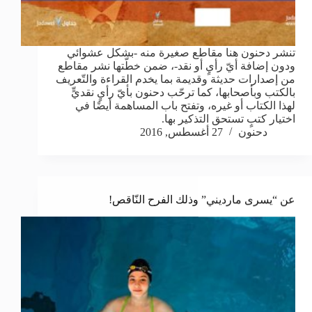
تنشر دحنون هنا مقاطع صغيرة منه -بشكل عشوائي
ودون إضافة أيّ رأيٍ أو نقد-، ضمن خطّتها نشر مقاطع
من إصدارات حديثة وقديمة بما يخدم القراءة والتّعريف
بالكتب وبأصحابها، كما ترحّب دحنون بأيّ رأيٍ نقديٍّ
لهذا الكتاب أو غيره، وتفتح باب المساهمة أيضًا في
اختيار كتبٍ تستحق التذكير بها.
دحنون
27 أغسطس, 2016
عن “يسرى مارديني” وذلك الفرح النّاقص!