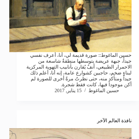
حسين الماغوط:: صورة قديمة لي، أنا، أعرف نفسي
جيداً، جبهة عريضة يتوسطها منطقةٌ شاسعة من
الاحمرار الطبيعي، أنفٌ يُقارن بأنابيب التهوية المركزية
لبناءٍ ضخم، حاجبين كشوارع عامة، إنه أنا، أعلم ذلك
جيداً ومتأكد منه، حتى نظرتُ مرةً أخرى للصورة لم
أكن موجوداً فيها، كانت فقط شجرة.
حسين الماغوط
15 يناير, 2017
نافذة العالم الآخر