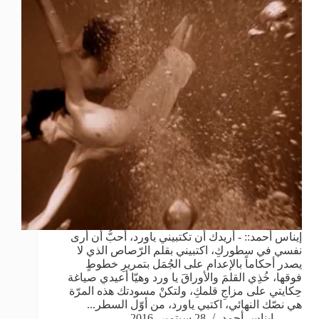
إيناس أحمد:: - أريدك أن تكتبيني ياورد، أحبُّ أن أرى
نفسي في سطوركِ، اكتبيني بقلم الرّصاص الذي لا
يصدر أحكاماً بالإعدام على الجُمَل بتمريرِ خطوطٍ
فوقها، خُذِي القلمَ والأوراقَ يا ورد وهيّا أعيدي صياغة
حِكايتي على مزاجِ قلمكِ، ولتكنْ مسودتك هذه المرّة
هي نصّك النهائي، اكتبي ياورد، من أوّل السطر...
إيناس أحمد
28 سبتمبر, 2016