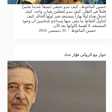
حسين الماغوط.. كيفَ نبدو حمقى جميعاً عندما نختبئُ
قليلاً في الظل، كيفَ نبدو مُغفلينَ بِغيابٍ واحد، كيفَ
نُحدِقُ بِغباءٍ ليلاً نهاراً بِمشنقةٍ تغيرَ لونُها الخامْ، كيفَ
نُحاولُ التقاطَ ما تبقى منها بِسذاجةٍ مُتناسينَ أن وجودَ
المشنقة، لا أهميةَ لِألوانها بعدَ الآن.
حسين الماغوط
30 ديسمبر, 2016
حوار مع الروائي فوّاز حداد