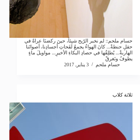
حسام ملحم:: لم نخبر الرّيح شيئاً، حينَ ركضنَا عراةً في
حقلِ حنطةْ... كانَ الهواءُ يجمعُ لَفَحاتِ أجسادِنا، أصواتَنا
الهاربةْ... يُطلِقُها في حصادِ البكاءِ الأخيرِ... مواويلَ ماءٍ
يطوفُ ونَغرقْ
حسام ملحم
3 يناير, 2017
ثلاثة كلاب