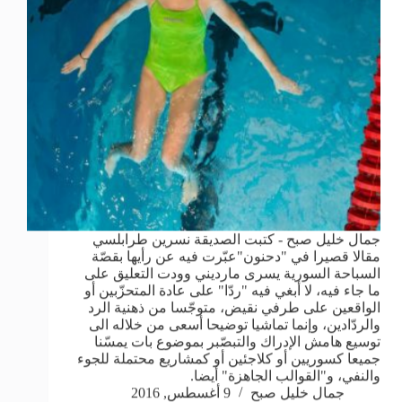
جمال خليل صبح - كتبت الصديقة نسرين طرابلسي
مقالا قصيرا في "دحنون"عبّرت فيه عن رأيها بقصّة
السباحة السورية يسرى مارديني وودت التعليق على
ما جاء فيه، لا أبغي فيه "ردّا" على عادة المتحزّبين أو
الواقعين على طرفي نقيض، متوجّسا من ذهنية الرد
والردّادين، وإنما تماشيا توضيحا أسعى من خلاله الى
توسيع هامش الإدراك والتبصّبر بموضوع بات يمسّنا
جميعا كسوريين أو كلاجئين أو كمشاريع محتملة للجوء
والنفي، و"القوالب الجاهزة" أيضا.
جمال خليل صبح
9 أغسطس, 2016