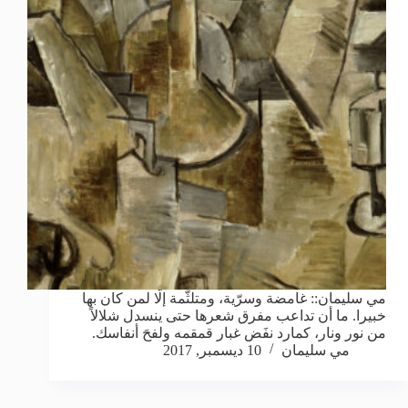
مي سليمان:: غامضة وسرّية، ومتلثّمة إلّا لمن كان بها
خبيرا. ما أن تداعب مفرق شعرها حتى ينسدل شلالاً
من نور ونار، كمارد نفَض غبار قمقمه ولفحَ أنفاسك.
مي سليمان
10 ديسمبر, 2017