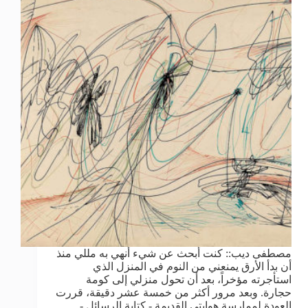
مصطفى ديب:: كنت أبحث عن شيء أنهي به مللي منذ
أن بدأ الأرق يمنعني من النوم في المنزل الذي
استأجرته مؤخراً، بعد أن تحول منزلي إلى كومة
حجارة. وبعد مرور أكثر من خمسة عشر دقيقة، قررت
العودة لممارسة هوايتي القديمة - كتابة الرسائل -