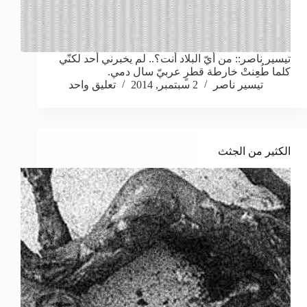
تيسير ناصر:: من أيّ البلاد أنت؟.. لم يخبرني أحد لكنّي
كلما طُعِنتْ خارطة قطرٍ عربيّ سال دمي.
تيسير ناصر
2 سبتمبر, 2014
تعليق واحد
الكثير من الجثث