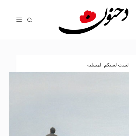
لتجاوز
لى
لمحتوى
لست لعبتكم المسلية