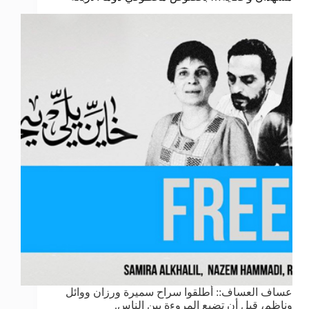
عساف العساف:: أطلقوا سراح سميرة ورزان ووائل
وناظم، قبل أن تضيع المروءة بين الناس.