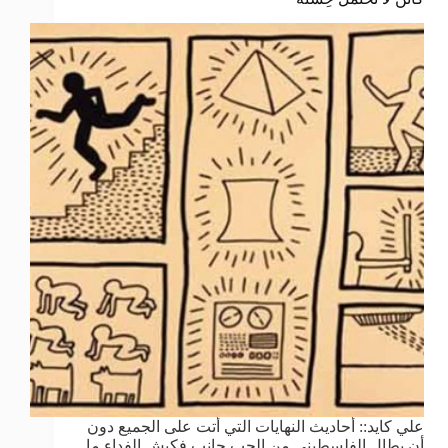
علي كايد:: أحاديث النهايات التي أتت على الجميع دون
أن يطال الفلسطيني من الحب جانب فكبش الفداء ما