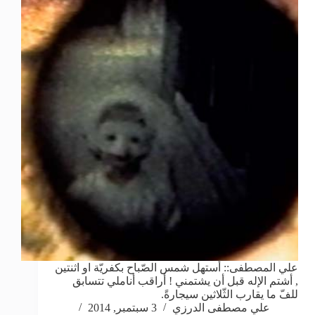
علي المصطفى:: أستهل شمس الصّباح بكفريّة او اثنتين
, أشتم الإله قبل أن يشتمني ! أراقب أناملي تتسابق
للفّ ما يقارب الثّلاثين سيجارةً.
علي مصطفى الدرزي
3 سبتمبر, 2014