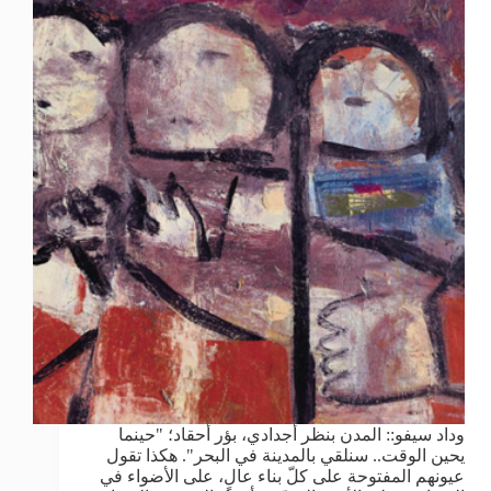
وداد سيفو:: المدن بنظر أجدادي، بؤر أحقاد؛ "حينما
يحين الوقت.. سنلقي بالمدينة في البحر". هكذا تقول
عيونهم المفتوحة على كلّ بناء عالٍ، على الأضواء في