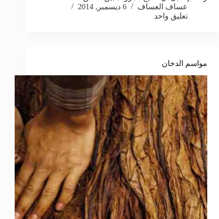
عساف العساف
6 ديسمبر, 2014
تعليق واحد
مواسم الدخان