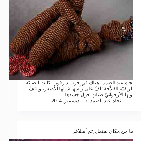
نجاة عبد الصمد:: هناك في حرب دارفور.. كانت الصبيّة
الريفيّة الفلاّحة تلفّ على رأسها شالها الأصفر، ويلتفّ
ثوبها الأرجوانيّ طياتٍ حول جسدها
نجاة عبد الصمد
1 ديسمبر, 2014
ما من مكان يحتمل إثم أسلافي