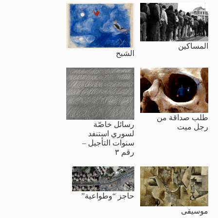
المساكين
الشبح
طلب صداقة من
رسائل خاصّة
رجل ميت
لسوري استنفد
سنوات التأجيل –
رقم ٣
حاجز “وطواعية”
موسيقى