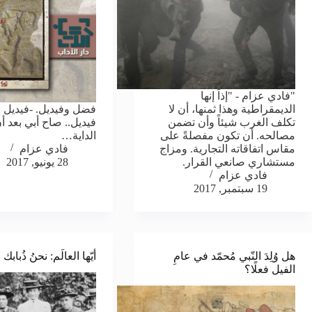
"فادي عزام - "إذاً إنها
الديمقراطية وهذا ثمنها، أن لا
فضل وفيديل. -فيديل ب
تكلف الغرب شيئاً وأن تضمن
فيديل.. صاح أبي بعد أ
مصالحه. أن تكون مفصلةً على
الداية…
مقاس اتفاقاته التجارية. ومزاج
فادي عزام
مستشاري صانعي القرار.
28 يونيو, 2017
فادي عزام
19 سبتمبر, 2017
هل وُلِدَ النّبي مُحمّد في عامِ
أيّها العالَم: نحنُ ذُبابك
الفيل فعلًا؟