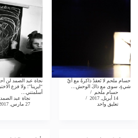
حسام ملحم لا تَعقدْ ذاكرةً مع أيِّ
نجاة عبد الصمد لن أح
شيءٍ، سوى مع ذاكَ الوحش…
“ايرينا”؛ ولا فزع الاخت
حسام ملحم
أسلمتني…
14 أبريل, 2017
نجاة عبد الصمد
تعليق واحد
27 مارس, 2017