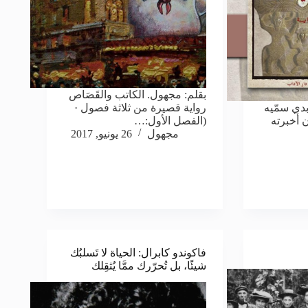
بقلم: مجهول. الكاتب والقَصَاص
دي سمّيه
رواية قصيرة من ثلاثة فصول ·
ن أخبرته
(الفصل الأول:…
مجهول
26 يونيو, 2017
فاكوندو كابرال: الحياة لا تَسلبُك
شيئًا، بل تُحرّرك ممَّا يُثقِلك