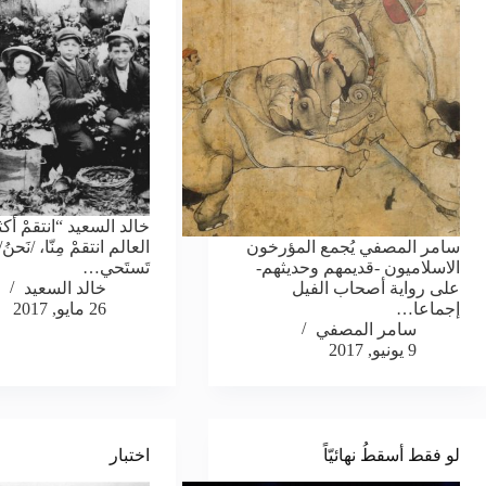
خالد السعيد “انتقمْ أَكثر،
سامر المصفي يُجمع المؤرخون
العالم انتقمْ مِنّا، /نَحنُ/ ذ
الاسلاميون -قديمهم وحديثهم-
تَستَحي…
على رواية أصحاب الفيل
خالد السعيد
إجماعا…
26 مايو, 2017
سامر المصفي
9 يونيو, 2017
لو فقط أسقطُ نهائيّاً
اختبار