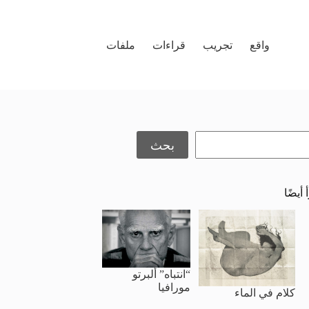
واقع
تجريب
قراءات
ملفات
حث
بحث
 أيضًا
“انتباه” ألبرتو
مورافيا
كلام في الماء