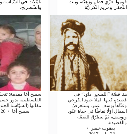
قوموا نعزّي فطم وزهيّة، وبنت
تأمّلات في السّياسة و
النّجفي ومريم الكرديّة
والشّطرنج.
هنا قصّة ”اللمبچي داوُد“ في
سميح آغا مقدمة: تتحدّ
قصيدةٍ كتبها الملّا عبود الكرخي
الفلسطينية بدور حس
وغنّاها يوسف عمر، يستعرضُ
مقالها (السيّاسة الجن
المقال أوّلًا نقاطًا في حياة عبّود
سميح آغا
26 يناير, 2017
ويوسف، ثمّ يتطرّق للقصّة
والقصيدة.
يعقوب خضر
28 يناير, 2017