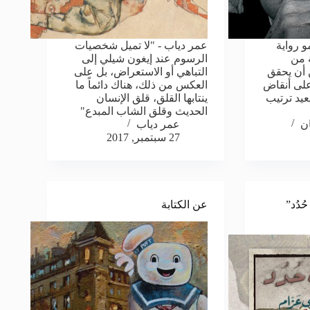
و رواية
عمر دياب - "لا تميل شخصيات
ة من
الرسوم عند إيغون شيلي إلى
 أن يحقق
التباهي أو الاستعراض، بل على
على أنقاض
العكس من ذلك، هناك دائماً ما
عيد ترتيب
ينتابها القلق، قلق الإنسان
الحديث وقلق الشاب المبدع"
ان
عمر دياب
27 سبتمبر, 2017
ُدُد”
عن الكتابة