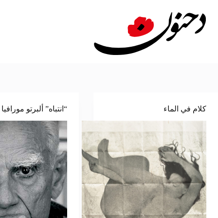
لتجاوز
لى
لمحتوى
كلام في الماء
“انتباه” ألبرتو مورافيا