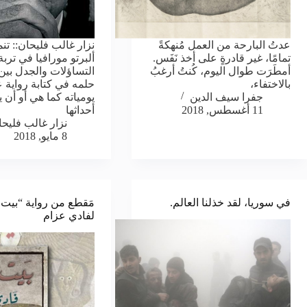
عدتُ البارحة من العمل مُنهكةً
نزار غالب فليحان:: تنم
تمامًا، غير قادرةٍ على أخذ نَفَس.
ألبرتو مورافيا في ترب
أمطَرَت طوال اليوم، كُنتُ أرغبُ
التساؤلات والجدل بين
بالاختفاء،
حلمه في كتابة رواية 
جفرا سيف الدين
يومياته كما هي أو أن ي
11 أغسطس, 2018
أحداثها
نزار غالب فليح
8 مايو, 2018
في سوريا، لقد خذلنا العالم.
مَقطع من رواية “بيت ح
لفادي عزام