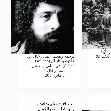
 أَيُها
ُبابُكَ فَلا
ترجمة وتقديم: ألمى رحّال عن
فاكوندو كابرال (Facundo
Cabral): في الثاني والعشرين…
ألمى رحّال
3 مايو, 2017
“لا لا لاند”، فيلم بخاتمتين،
والبساطة تصنع الجَّمال