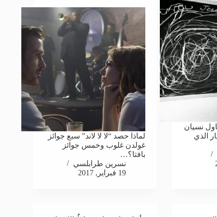
اول نسيان
بار الذي
لماذا حصد “لا لا لاند” سبع جوائز
غولدن غلوب وخمس جوائز
بافتا؟…
نسرين طرابلسي
19 فبراير, 2017