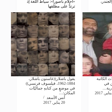
الجندر،
«أحلام باصورا»: سياطُ اللغة إذ
ترتدُّ على مطلقها
ث الكاتبة
يقول باشلار((غاستون باشلار،
ن في
1884-1962، فيلسوف فرنسي))
درية…
في موضعٍ من كتابهِ جماليّات
المكان:…
أنس الأسعد
20 يناير, 2017